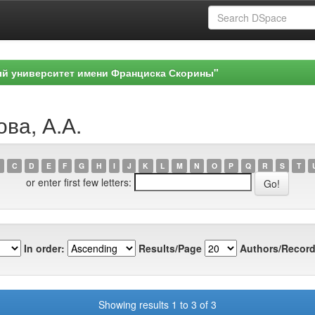
ый университет имени Франциска Скорины"
ова, А.А.
C
D
E
F
G
H
I
J
K
L
M
N
O
P
Q
R
S
T
or enter first few letters:
In order:
Results/Page
Authors/Record
Showing results 1 to 3 of 3