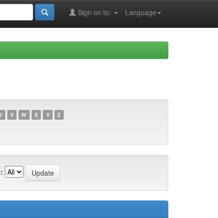
Sign on to:
Language
U
V
W
X
Y
Z
: