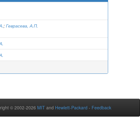
А.
;
Геврасева, А.П.
А.
А.
right © 2002-2026
MIT
and
Hewlett-Packard
-
Feedback