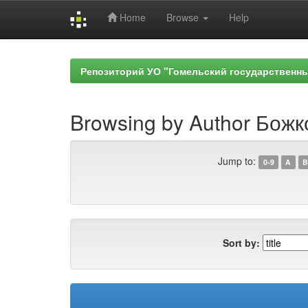
Home
Browse
Help
Skip
navigation
Репозиторий УО "Гомельский государственн
Browsing by Author Божк
Jump to:
0-9
A
B
Sort by: