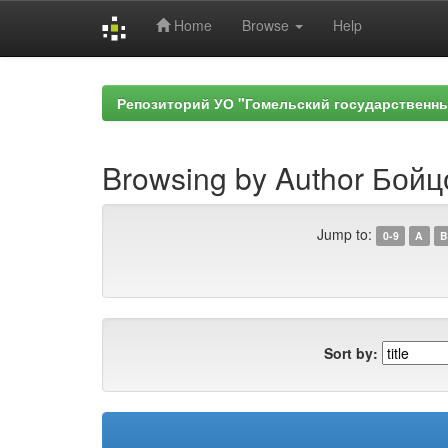
Home
Browse
Help
Skip
navigation
Репозиторий УО "Гомельский государственн
Browsing by Author Бойц
Jump to:
0-9
A
B
Sort by: