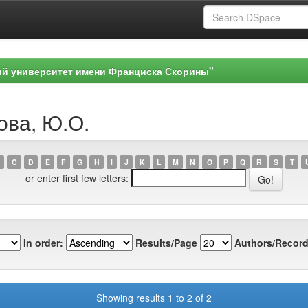
ый университет имени Франциска Скорины"
ова, Ю.О.
C
D
E
F
G
H
I
J
K
L
M
N
O
P
Q
R
S
T
or enter first few letters:
In order:
Results/Page
Authors/Record
Showing results 1 to 2 of 2