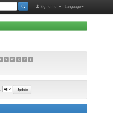
Sign on to:
Language
U
V
W
X
Y
Z
: