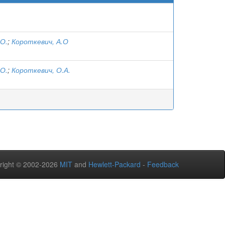
.О.
;
Короткевич, А.О
.О.
;
Короткевич, О.А.
right © 2002-2026
MIT
and
Hewlett-Packard
-
Feedback