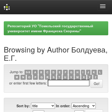
Skip
navigation
Репозиторий УО "Гомельский государственный
университет имени Франциска Скорины"
Browsing by Author Болдуева,
Е.Г.
Jump to:
0-9
A
B
C
D
E
F
G
H
I
J
K
L
M
N
O
P
Q
R
S
T
U
V
W
X
Y
Z
or enter first few letters:
Sort by:
In order: