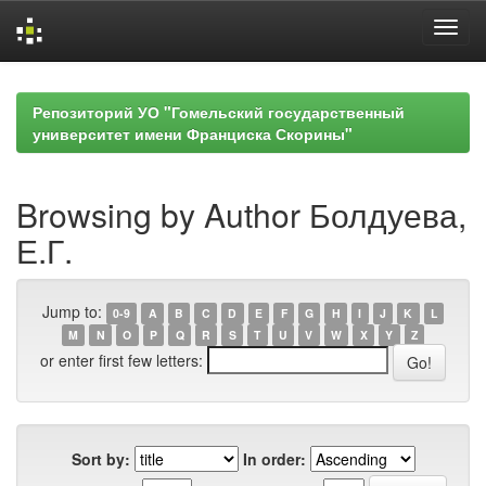
Skip
navigation
Репозиторий УО "Гомельский государственный
университет имени Франциска Скорины"
Browsing by Author Болдуева,
Е.Г.
Jump to:
0-9
A
B
C
D
E
F
G
H
I
J
K
L
M
N
O
P
Q
R
S
T
U
V
W
X
Y
Z
or enter first few letters:
Sort by:
In order: