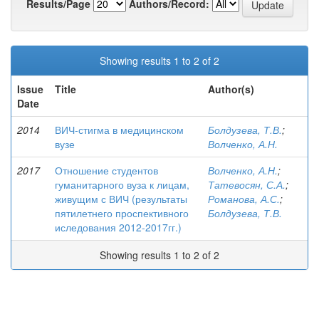
Results/Page
Authors/Record:
Showing results 1 to 2 of 2
Issue
Title
Author(s)
Date
2014
ВИЧ-стигма в медицинском
Болдузева, Т.В.
;
вузе
Волченко, А.Н.
2017
Отношение студентов
Волченко, А.Н.
;
гуманитарного вуза к лицам,
Татевосян, С.А.
;
живущим с ВИЧ (результаты
Романова, А.С.
;
пятилетнего проспективного
Болдузева, Т.В.
иследования 2012-2017гг.)
Showing results 1 to 2 of 2