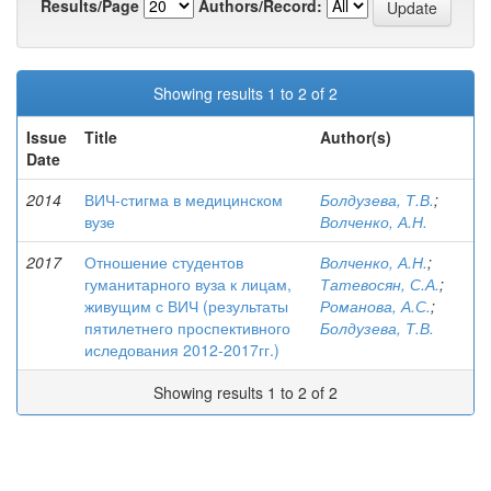
Results/Page
Authors/Record:
Showing results 1 to 2 of 2
Issue
Title
Author(s)
Date
2014
ВИЧ-стигма в медицинском
Болдузева, Т.В.
;
вузе
Волченко, А.Н.
2017
Отношение студентов
Волченко, А.Н.
;
гуманитарного вуза к лицам,
Татевосян, С.А.
;
живущим с ВИЧ (результаты
Романова, А.С.
;
пятилетнего проспективного
Болдузева, Т.В.
иследования 2012-2017гг.)
Showing results 1 to 2 of 2