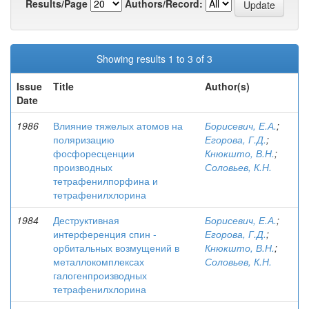
Results/Page
Authors/Record:
Showing results 1 to 3 of 3
Issue
Title
Author(s)
Date
1986
Влияние тяжелых атомов на
Борисевич, Е.А.
;
поляризацию
Егорова, Г.Д.
;
фосфоресценции
Кнюкшто, В.Н.
;
производных
Соловьев, К.Н.
тетрафенилпорфина и
тетрафенилхлорина
1984
Деструктивная
Борисевич, Е.А.
;
интерференция спин -
Егорова, Г.Д.
;
орбитальных возмущений в
Кнюкшто, В.Н.
;
металлокомплексах
Соловьев, К.Н.
галогенпроизводных
тетрафенилхлорина