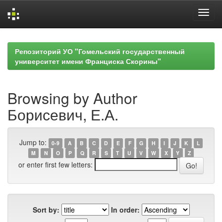
Skip
navigation
Репозиторий УО "Гомельский государственный
университет имени Франциска Скорины"
Browsing by Author
Борисевич, Е.А.
Jump to:
0-9
A
B
C
D
E
F
G
H
I
J
K
L
M
N
O
P
Q
R
S
T
U
V
W
X
Y
Z
or enter first few letters:
Sort by:
In order: