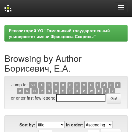
Skip
navigation
Репозиторий УО "Гомельский государственный
университет имени Франциска Скорины"
Browsing by Author
Борисевич, Е.А.
Jump to:
0-9
A
B
C
D
E
F
G
H
I
J
K
L
M
N
O
P
Q
R
S
T
U
V
W
X
Y
Z
or enter first few letters:
Sort by:
In order: