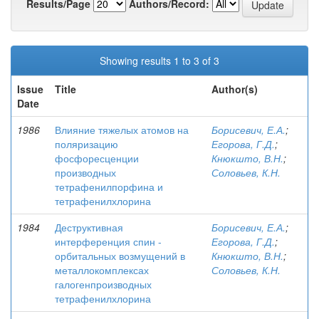
Results/Page
Authors/Record:
Showing results 1 to 3 of 3
Issue
Title
Author(s)
Date
1986
Влияние тяжелых атомов на
Борисевич, Е.А.
;
поляризацию
Егорова, Г.Д.
;
фосфоресценции
Кнюкшто, В.Н.
;
производных
Соловьев, К.Н.
тетрафенилпорфина и
тетрафенилхлорина
1984
Деструктивная
Борисевич, Е.А.
;
интерференция спин -
Егорова, Г.Д.
;
орбитальных возмущений в
Кнюкшто, В.Н.
;
металлокомплексах
Соловьев, К.Н.
галогенпроизводных
тетрафенилхлорина