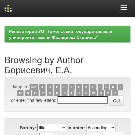
Skip
navigation
Репозиторий УО "Гомельский государственный
университет имени Франциска Скорины"
Browsing by Author
Борисевич, Е.А.
Jump to:
0-9
A
B
C
D
E
F
G
H
I
J
K
L
M
N
O
P
Q
R
S
T
U
V
W
X
Y
Z
or enter first few letters:
Sort by:
In order: