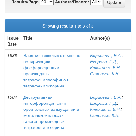
Results/Page
Authors/Record:
Showing results 1 to 3 of 3
Issue
Title
Author(s)
Date
1986
Влияние тяжелых атомов на
Борисевич, Е.А.
;
поляризацию
Егорова, Г.Д.
;
фосфоресценции
Кнюкшто, В.Н.
;
производных
Соловьев, К.Н.
тетрафенилпорфина и
тетрафенилхлорина
1984
Деструктивная
Борисевич, Е.А.
;
интерференция спин -
Егорова, Г.Д.
;
орбитальных возмущений в
Кнюкшто, В.Н.
;
металлокомплексах
Соловьев, К.Н.
галогенпроизводных
тетрафенилхлорина