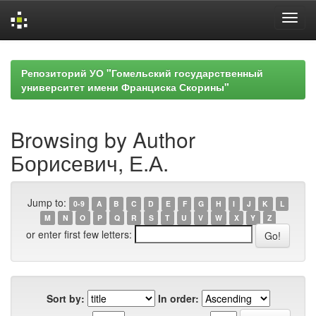
Skip
navigation
Репозиторий УО "Гомельский государственный
университет имени Франциска Скорины"
Browsing by Author
Борисевич, Е.А.
Jump to:
0-9
A
B
C
D
E
F
G
H
I
J
K
L
M
N
O
P
Q
R
S
T
U
V
W
X
Y
Z
or enter first few letters:
Sort by:
In order: