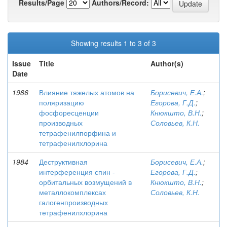
Results/Page
Authors/Record:
Showing results 1 to 3 of 3
Issue
Title
Author(s)
Date
1986
Влияние тяжелых атомов на
Борисевич, Е.А.
;
поляризацию
Егорова, Г.Д.
;
фосфоресценции
Кнюкшто, В.Н.
;
производных
Соловьев, К.Н.
тетрафенилпорфина и
тетрафенилхлорина
1984
Деструктивная
Борисевич, Е.А.
;
интерференция спин -
Егорова, Г.Д.
;
орбитальных возмущений в
Кнюкшто, В.Н.
;
металлокомплексах
Соловьев, К.Н.
галогенпроизводных
тетрафенилхлорина