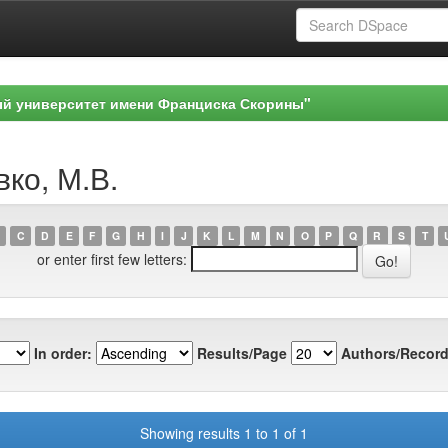
ый университет имени Франциска Скорины"
вко, М.В.
C
D
E
F
G
H
I
J
K
L
M
N
O
P
Q
R
S
T
or enter first few letters:
In order:
Results/Page
Authors/Record
Showing results 1 to 1 of 1