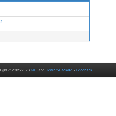
В.
right © 2002-2026
MIT
and
Hewlett-Packard
-
Feedback