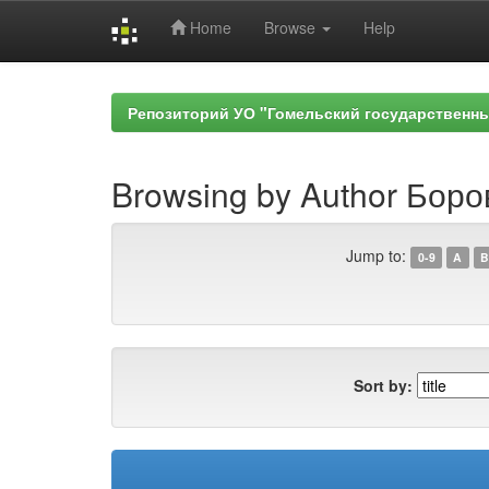
Home
Browse
Help
Skip
navigation
Репозиторий УО "Гомельский государственн
Browsing by Author Боро
Jump to:
0-9
A
B
Sort by: