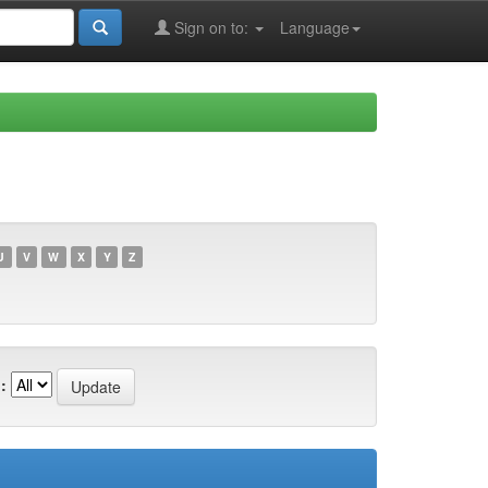
Sign on to:
Language
U
V
W
X
Y
Z
: