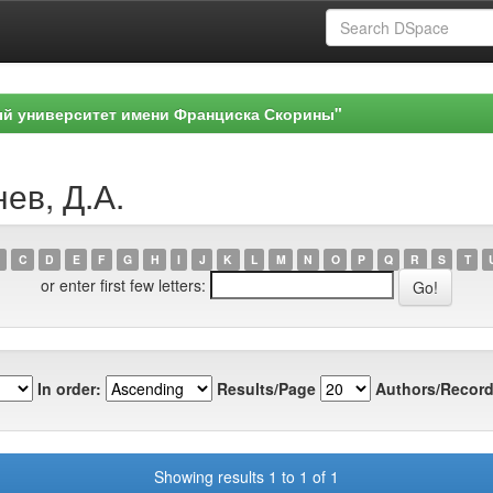
ый университет имени Франциска Скорины"
ев, Д.А.
C
D
E
F
G
H
I
J
K
L
M
N
O
P
Q
R
S
T
or enter first few letters:
In order:
Results/Page
Authors/Record
Showing results 1 to 1 of 1