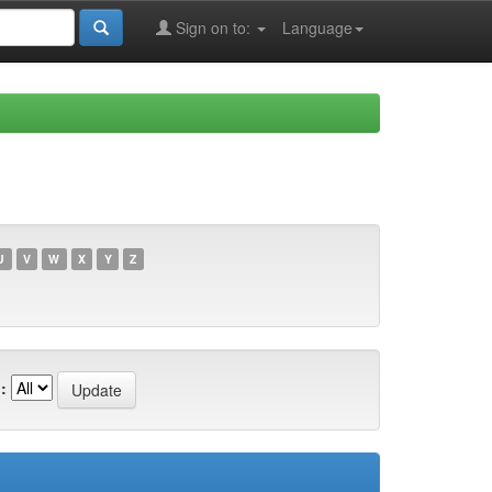
Sign on to:
Language
U
V
W
X
Y
Z
: