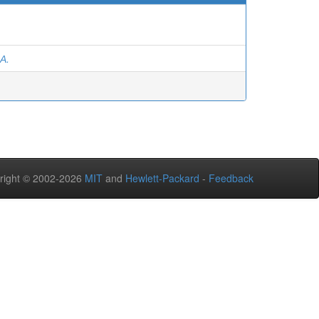
А.
right © 2002-2026
MIT
and
Hewlett-Packard
-
Feedback