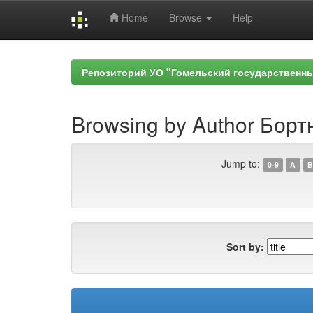
Home
Browse
Help
Skip
navigation
Репозиторий УО "Гомельский государственн
Browsing by Author Бортн
Jump to:
0-9
A
B
Sort by: