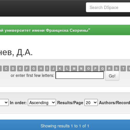
ый университет имени Франциска Скорины"
ев, Д.А.
C
D
E
F
G
H
I
J
K
L
M
N
O
P
Q
R
S
T
or enter first few letters:
In order:
Results/Page
Authors/Record
Showing results 1 to 1 of 1