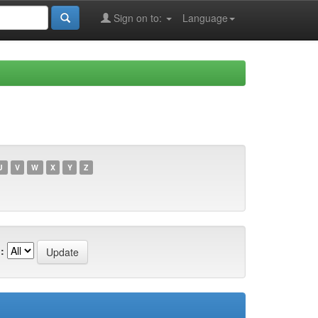
Sign on to:
Language
U
V
W
X
Y
Z
: