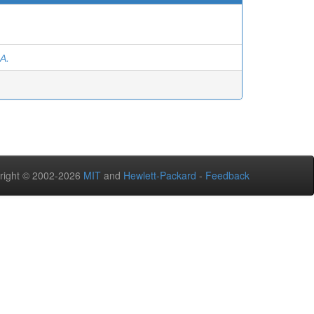
А.
right © 2002-2026
MIT
and
Hewlett-Packard
-
Feedback