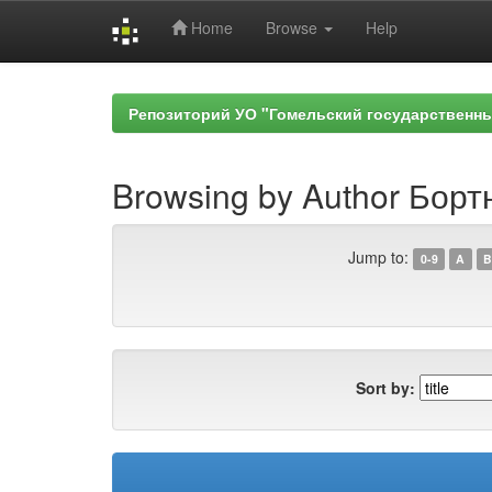
Home
Browse
Help
Skip
navigation
Репозиторий УО "Гомельский государственн
Browsing by Author Бортн
Jump to:
0-9
A
B
Sort by: