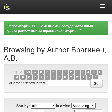
Skip
navigation
Репозиторий УО "Гомельский государственный
университет имени Франциска Скорины"
Browsing by Author Брагинец,
А.В.
Jump to:
0-9
A
B
C
D
E
F
G
H
I
J
K
L
M
N
O
P
Q
R
S
T
U
V
W
X
Y
Z
or enter first few letters:
Sort by:
In order: