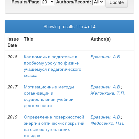
Results/Page
Authors/Record:
Showing results 1 to 4 of 4
Issue
Title
Author(s)
Date
2018
Как помочь в подготовке к
Брагинец, А.В.
пробному уроку по физике
учащемуся педагогического
класса
2017
Мотивационные методы
Брагинец, А.В.
;
организации и
Желонкина, Т.П.
осуществления учебной
деятельности
2019
Определение поверхностной
Брагинец, А.В.
;
энергии оптических покрытий
Федосенко, Н.Н.
на основе тугоплавких
оксидов