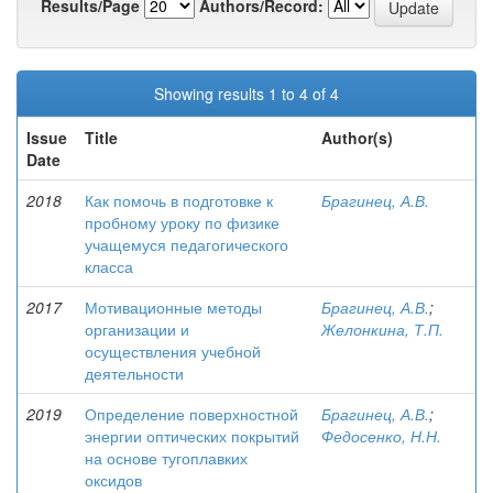
Results/Page
Authors/Record:
Showing results 1 to 4 of 4
Issue
Title
Author(s)
Date
2018
Как помочь в подготовке к
Брагинец, А.В.
пробному уроку по физике
учащемуся педагогического
класса
2017
Мотивационные методы
Брагинец, А.В.
;
организации и
Желонкина, Т.П.
осуществления учебной
деятельности
2019
Определение поверхностной
Брагинец, А.В.
;
энергии оптических покрытий
Федосенко, Н.Н.
на основе тугоплавких
оксидов