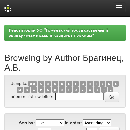
Skip
navigation
Репозиторий УО "Гомельский государственный
университет имени Франциска Скорины"
Browsing by Author Брагинец,
А.В.
Jump to:
0-9
A
B
C
D
E
F
G
H
I
J
K
L
M
N
O
P
Q
R
S
T
U
V
W
X
Y
Z
or enter first few letters:
Sort by:
In order: