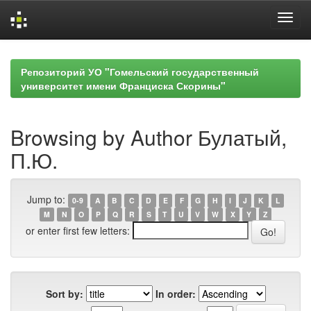
Skip
navigation
Репозиторий УО "Гомельский государственный
университет имени Франциска Скорины"
Browsing by Author Булатый,
П.Ю.
Jump to:
0-9
A
B
C
D
E
F
G
H
I
J
K
L
M
N
O
P
Q
R
S
T
U
V
W
X
Y
Z
or enter first few letters:
Sort by:
In order: