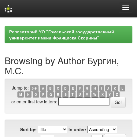
Skip
navigation
Репозиторий УО "Гомельский государственный
университет имени Франциска Скорины"
Browsing by Author Бургин,
М.С.
Jump to:
0-9
A
B
C
D
E
F
G
H
I
J
K
L
M
N
O
P
Q
R
S
T
U
V
W
X
Y
Z
or enter first few letters:
Sort by:
In order: