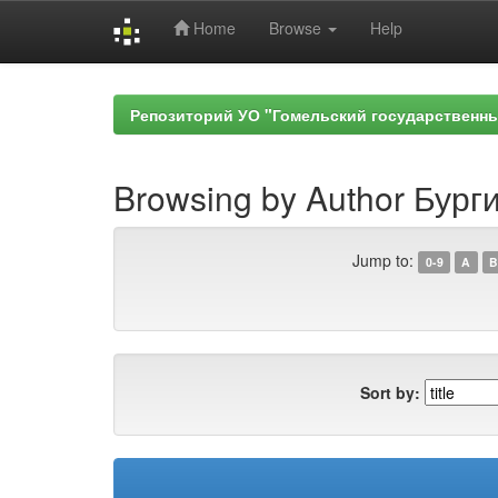
Home
Browse
Help
Skip
navigation
Репозиторий УО "Гомельский государственн
Browsing by Author Бурги
Jump to:
0-9
A
B
Sort by: