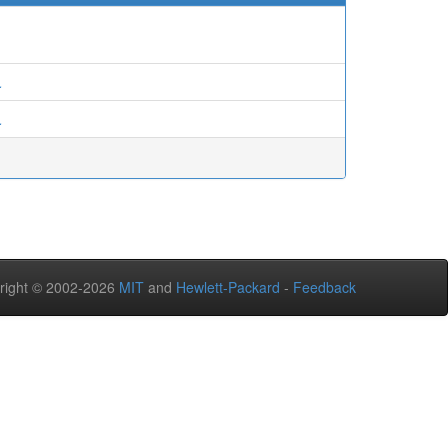
.
.
right © 2002-2026
MIT
and
Hewlett-Packard
-
Feedback