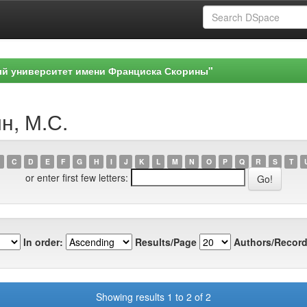
ый университет имени Франциска Скорины"
н, М.С.
C
D
E
F
G
H
I
J
K
L
M
N
O
P
Q
R
S
T
or enter first few letters:
In order:
Results/Page
Authors/Record
Showing results 1 to 2 of 2