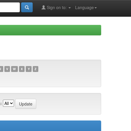
Sign on to:
Language
U
V
W
X
Y
Z
: