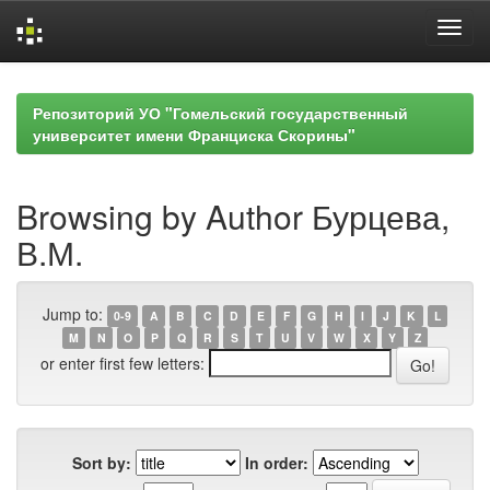
Skip
navigation
Репозиторий УО "Гомельский государственный
университет имени Франциска Скорины"
Browsing by Author Бурцева,
В.М.
Jump to:
0-9
A
B
C
D
E
F
G
H
I
J
K
L
M
N
O
P
Q
R
S
T
U
V
W
X
Y
Z
or enter first few letters:
Sort by:
In order: