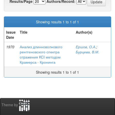
Results/Page
Authors/Record:
Showing results 1 to 1 of 1
Issue
Title
Author(s)
Date
1970
Анализ длинноволнового
Ершов, О.А.
;
рентгеновского спектра
Бурцева, В.М.
отражения KCI методом
Крамерса - Кронинга
Showing results 1 to 1 of 1
Theme by