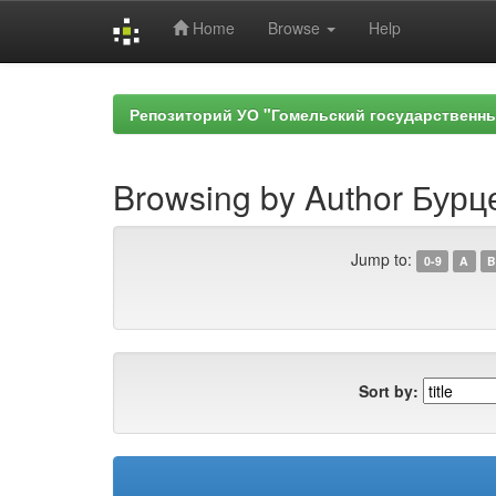
Home
Browse
Help
Skip
navigation
Репозиторий УО "Гомельский государственн
Browsing by Author Бурц
Jump to:
0-9
A
B
Sort by: