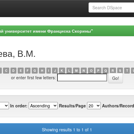
ый университет имени Франциска Скорины"
ева, В.М.
C
D
E
F
G
H
I
J
K
L
M
N
O
P
Q
R
S
T
or enter first few letters:
In order:
Results/Page
Authors/Record
Showing results 1 to 1 of 1