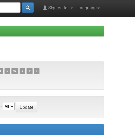
Sign on to:
Language
U
V
W
X
Y
Z
: