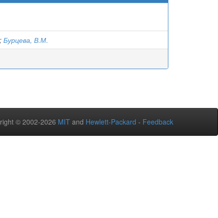
;
Бурцева, В.М.
right © 2002-2026
MIT
and
Hewlett-Packard
-
Feedback