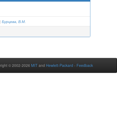
;
Бурцева, В.М.
right © 2002-2026
MIT
and
Hewlett-Packard
-
Feedback