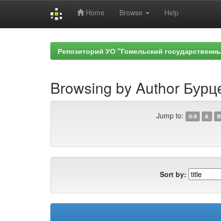
Home
Browse
Help
Skip
navigation
Репозиторий УО "Гомельский государственн
Browsing by Author Бурц
Jump to:
0-9
A
B
Sort by: