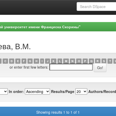
ый университет имени Франциска Скорины"
ева, В.М.
C
D
E
F
G
H
I
J
K
L
M
N
O
P
Q
R
S
T
or enter first few letters:
In order:
Results/Page
Authors/Record
Showing results 1 to 1 of 1