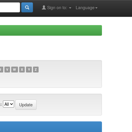
Sign on to:
Language
U
V
W
X
Y
Z
: