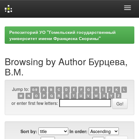
Skip
navigation
Репозиторий УО "Гомельский государственный
университет имени Франциска Скорины"
Browsing by Author Бурцева,
В.М.
Jump to:
0-9
A
B
C
D
E
F
G
H
I
J
K
L
M
N
O
P
Q
R
S
T
U
V
W
X
Y
Z
or enter first few letters:
Sort by:
In order: