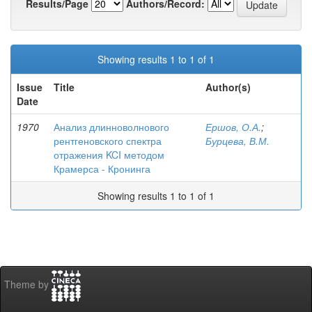
Results/Page
Authors/Record:
Showing results 1 to 1 of 1
Issue
Title
Author(s)
Date
1970
Анализ длинноволнового
Ершов, О.А.
;
рентгеновского спектра
Бурцева, В.М.
отражения KCI методом
Крамерса - Кронинга
Showing results 1 to 1 of 1
Theme by