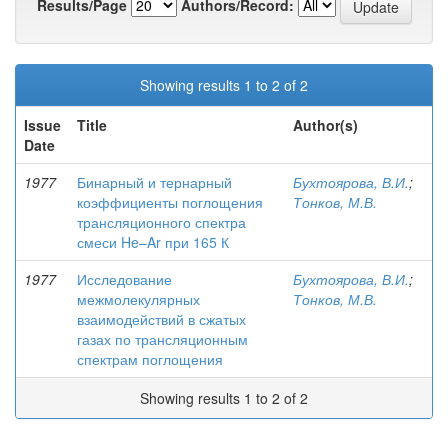
Results/Page
Authors/Record:
Showing results 1 to 2 of 2
Issue
Title
Author(s)
Date
1977
Бинарный и тернарный
Бухтоярова, В.И.
;
коэффициенты поглощения
Тонков, М.В.
трансляционного спектра
смеси He–Ar при 165 К
1977
Исследование
Бухтоярова, В.И.
;
межмолекулярных
Тонков, М.В.
взаимодействий в сжатых
газах по трансляционным
спектрам поглощения
Showing results 1 to 2 of 2