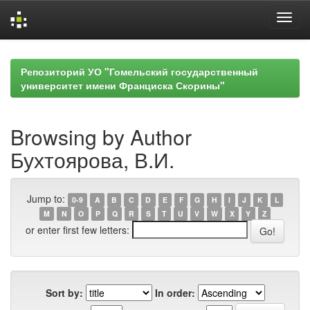
Skip
navigation
Репозиторий УО "Гомельский государственный
университет имени Франциска Скорины"
Browsing by Author
Бухтоярова, В.И.
Jump to:
0-9
A
B
C
D
E
F
G
H
I
J
K
L
M
N
O
P
Q
R
S
T
U
V
W
X
Y
Z
or enter first few letters:
Sort by:
In order: