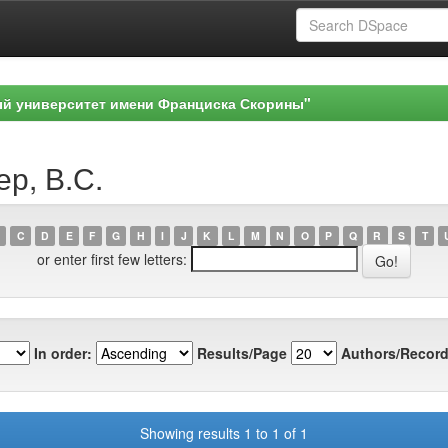
ый университет имени Франциска Скорины"
ер, В.С.
C
D
E
F
G
H
I
J
K
L
M
N
O
P
Q
R
S
T
or enter first few letters:
In order:
Results/Page
Authors/Record
Showing results 1 to 1 of 1