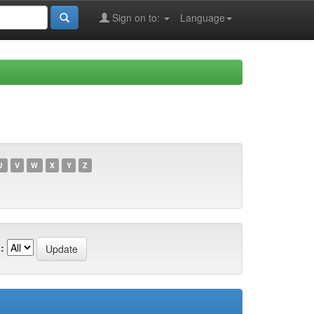
Sign on to:
Language
U
V
W
X
Y
Z
: