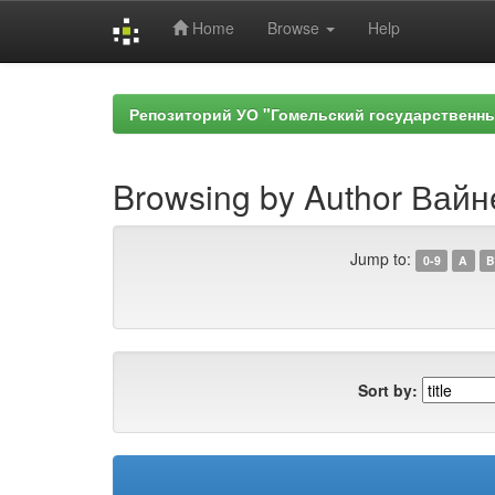
Home
Browse
Help
Skip
navigation
Репозиторий УО "Гомельский государственн
Browsing by Author Вайн
Jump to:
0-9
A
B
Sort by: