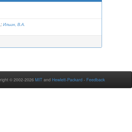
.
;
Ильин, В.А.
right © 2002-2026
MIT
and
Hewlett-Packard
-
Feedback