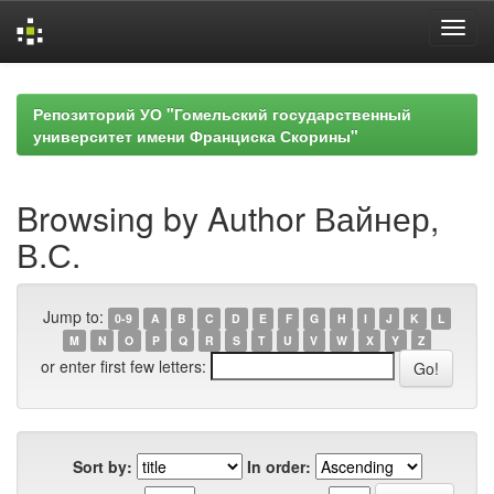
Skip
navigation
Репозиторий УО "Гомельский государственный
университет имени Франциска Скорины"
Browsing by Author Вайнер,
В.С.
Jump to:
0-9
A
B
C
D
E
F
G
H
I
J
K
L
M
N
O
P
Q
R
S
T
U
V
W
X
Y
Z
or enter first few letters:
Sort by:
In order: