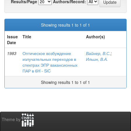
Results/Page
Authors/Record:
Showing results 1 to 1 of 1
Issue
Title
Author(s)
Date
1983
Оптическое возбуждение
Вайнер, В.С.
;
излучательных переходов в
Ильин, В.А.
спектрах ЭПР вакансионных
ПАР в 6H - SiC
Showing results 1 to 1 of 1
Theme by