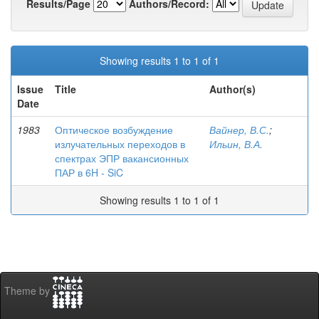
Results/Page
Authors/Record:
Showing results 1 to 1 of 1
Issue
Title
Author(s)
Date
1983
Оптическое возбуждение
Вайнер, В.С.
;
излучательных переходов в
Ильин, В.А.
спектрах ЭПР вакансионных
ПАР в 6H - SiC
Showing results 1 to 1 of 1
Theme by