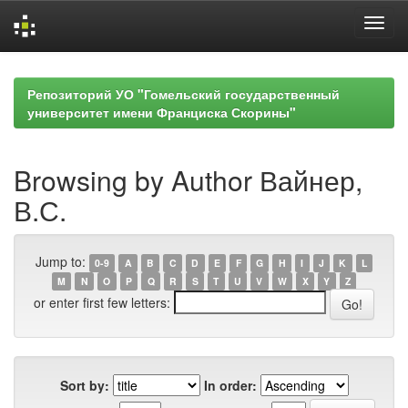
Skip
navigation
Репозиторий УО "Гомельский государственный
университет имени Франциска Скорины"
Browsing by Author Вайнер,
В.С.
Jump to:
0-9
A
B
C
D
E
F
G
H
I
J
K
L
M
N
O
P
Q
R
S
T
U
V
W
X
Y
Z
or enter first few letters:
Sort by:
In order: