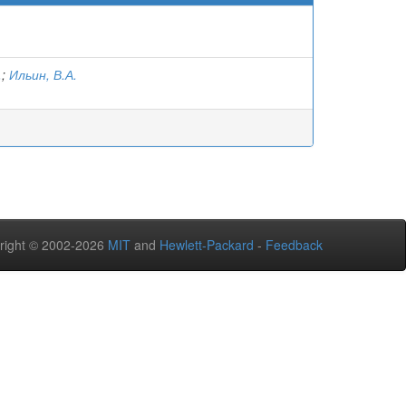
.
;
Ильин, В.А.
right © 2002-2026
MIT
and
Hewlett-Packard
-
Feedback