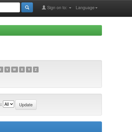
Sign on to:
Language
U
V
W
X
Y
Z
: