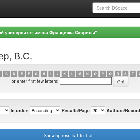
ый университет имени Франциска Скорины"
ер, В.С.
C
D
E
F
G
H
I
J
K
L
M
N
O
P
Q
R
S
T
or enter first few letters:
In order:
Results/Page
Authors/Record
Showing results 1 to 1 of 1