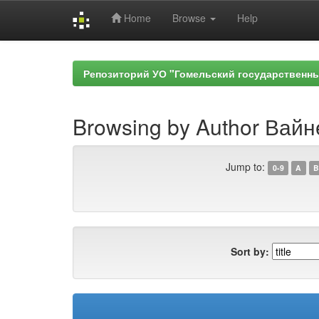
Home
Browse
Help
Skip
navigation
Репозиторий УО "Гомельский государственн
Browsing by Author Вайн
Jump to:
0-9
A
B
Sort by: