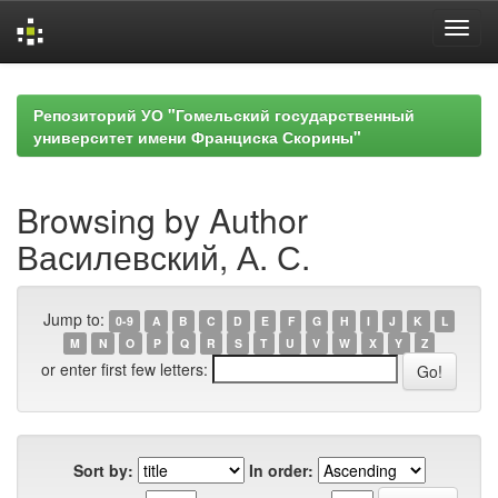
Skip
navigation
Репозиторий УО "Гомельский государственный
университет имени Франциска Скорины"
Browsing by Author
Василевский, А. С.
Jump to:
0-9
A
B
C
D
E
F
G
H
I
J
K
L
M
N
O
P
Q
R
S
T
U
V
W
X
Y
Z
or enter first few letters:
Sort by:
In order: