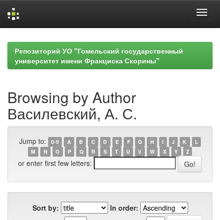
Skip
navigation
Репозиторий УО "Гомельский государственный
университет имени Франциска Скорины"
Browsing by Author
Василевский, А. С.
Jump to:
0-9
A
B
C
D
E
F
G
H
I
J
K
L
M
N
O
P
Q
R
S
T
U
V
W
X
Y
Z
or enter first few letters:
Sort by:
In order: