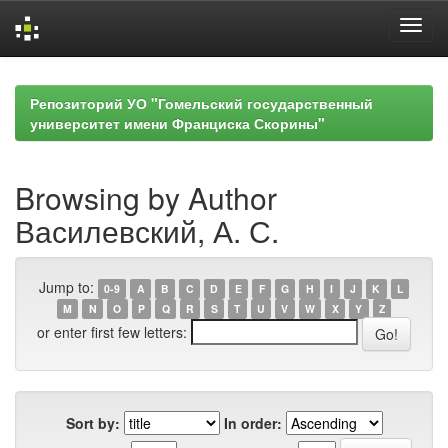
Skip
navigation
Репозиторий УО "Гомельский государственный
университет имени Франциска Скорины"
Browsing by Author
Василевский, А. С.
Jump to:
0-9
A
B
C
D
E
F
G
H
I
J
K
L
M
N
O
P
Q
R
S
T
U
V
W
X
Y
Z
or enter first few letters:
Sort by:
In order: