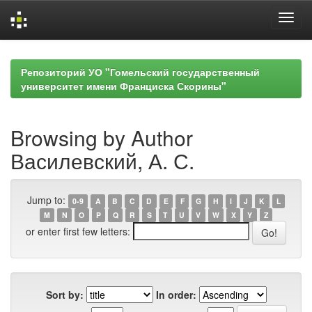
Skip
navigation
Репозиторий УО "Гомельский государственный
университет имени Франциска Скорины"
Browsing by Author
Василевский, А. С.
Jump to:
0-9
A
B
C
D
E
F
G
H
I
J
K
L
M
N
O
P
Q
R
S
T
U
V
W
X
Y
Z
or enter first few letters:
Sort by:
In order: