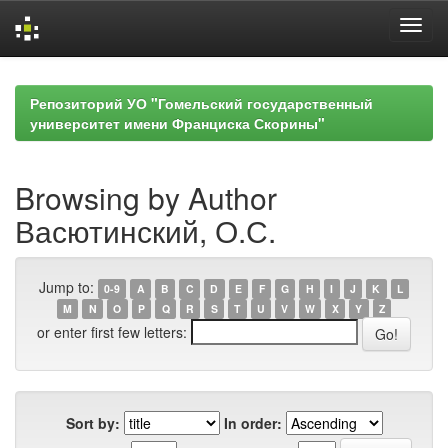
Skip
navigation
Репозиторий УО "Гомельский государственный
университет имени Франциска Скорины"
Browsing by Author
Васютинский, О.С.
Jump to:
0-9
A
B
C
D
E
F
G
H
I
J
K
L
M
N
O
P
Q
R
S
T
U
V
W
X
Y
Z
or enter first few letters:
Sort by:
In order: