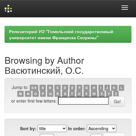
Skip
navigation
Репозиторий УО "Гомельский государственный
университет имени Франциска Скорины"
Browsing by Author
Васютинский, О.С.
Jump to:
0-9
A
B
C
D
E
F
G
H
I
J
K
L
M
N
O
P
Q
R
S
T
U
V
W
X
Y
Z
or enter first few letters:
Sort by:
In order: