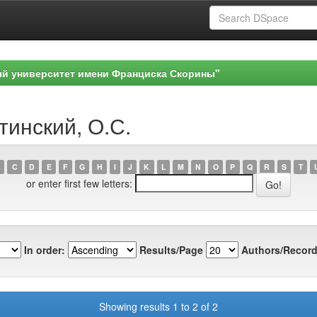
ый университет имени Франциска Скорины"
тинский, О.С.
C
D
E
F
G
H
I
J
K
L
M
N
O
P
Q
R
S
T
or enter first few letters:
In order:
Results/Page
Authors/Record
Showing results 1 to 2 of 2