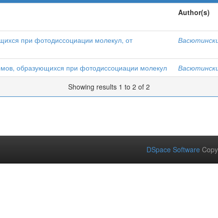
Author(s)
щихся при фотодиссоциации молекул, от
Васютински
омов, образующихся при фотодиссоциации молекул
Васютински
Showing results 1 to 2 of 2
DSpace Software
Copy