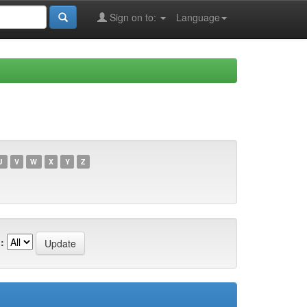
Sign on to:
Language
U
V
W
X
Y
Z
: