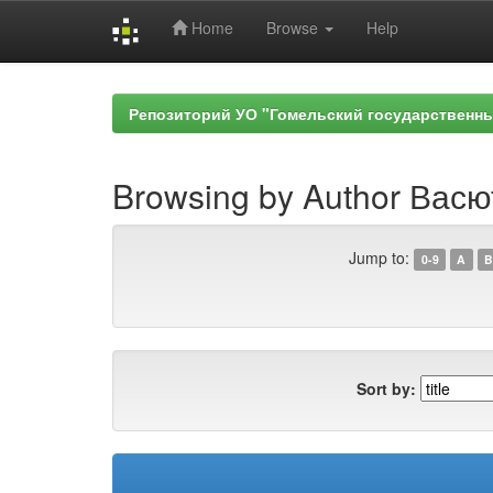
Home
Browse
Help
Skip
navigation
Репозиторий УО "Гомельский государственн
Browsing by Author Васю
Jump to:
0-9
A
B
Sort by: