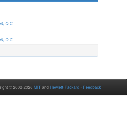
й, О.С.
й, О.С.
right © 2002-2026
MIT
and
Hewlett-Packard
-
Feedback