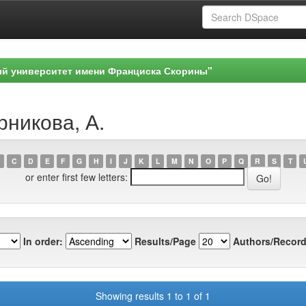
ый университет имени Франциска Скорины"
рникова, А.
C
D
E
F
G
H
I
J
K
L
M
N
O
P
Q
R
S
T
or enter first few letters:
In order:
Results/Page
Authors/Record
Showing results 1 to 1 of 1