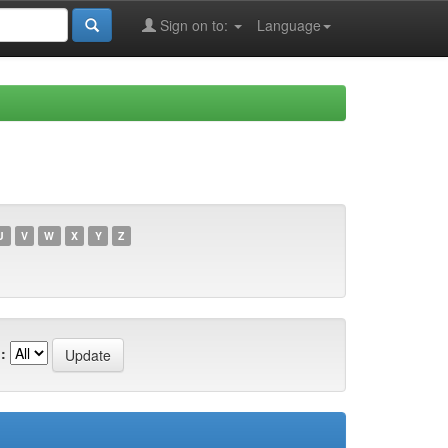
Sign on to:
Language
U
V
W
X
Y
Z
: