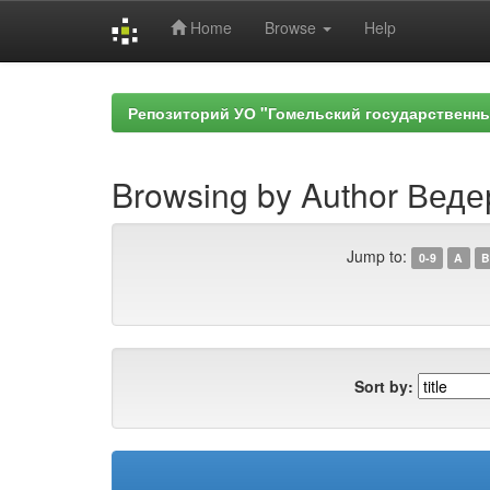
Home
Browse
Help
Skip
navigation
Репозиторий УО "Гомельский государственн
Browsing by Author Веде
Jump to:
0-9
A
B
Sort by: