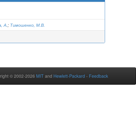
, А.
;
Тимошенко, М.В.
right © 2002-2026
MIT
and
Hewlett-Packard
-
Feedback