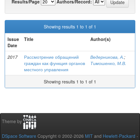
Results/Page
Authors/Record:
Showing results 1 to 1 of 1
Issue
Title
Author(s)
Date
2017
Рассмотрение обращений
Ведерникова, А.
;
граждан как функция органов
Тимошенко, М.В.
местного управления
Showing results 1 to 1 of 1
Theme by
DSpace Software
Copyright © 2002-2026
MIT
and
Hewlett-Packard
-