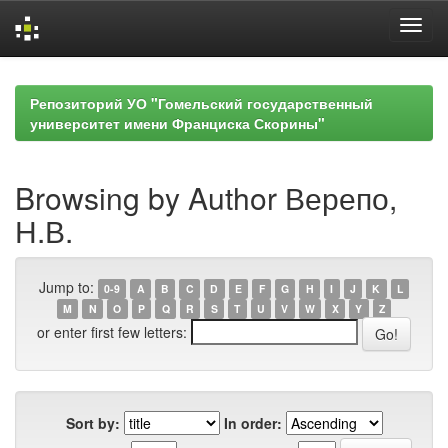
Skip
navigation
Репозиторий УО "Гомельский государственный
университет имени Франциска Скорины"
Browsing by Author Верепо,
Н.В.
Jump to:
0-9
A
B
C
D
E
F
G
H
I
J
K
L
M
N
O
P
Q
R
S
T
U
V
W
X
Y
Z
or enter first few letters:
Sort by:
In order: