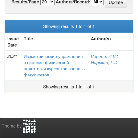
Results/Page
Authors/Record:
Showing results 1 to 1 of 1
Issue
Title
Author(s)
Date
2021
Изометрические упражнения
Верепо, Н.В.
;
в системе физической
Нарскин, Г.И.
подготовки курсантов военных
факультетов
Showing results 1 to 1 of 1
Theme by