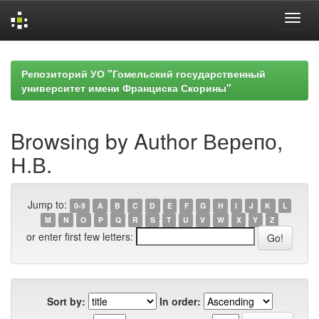
Skip
navigation
Репозиторий УО "Гомельский государственный
университет имени Франциска Скорины"
Browsing by Author Верепо,
Н.В.
Jump to:
0-9
A
B
C
D
E
F
G
H
I
J
K
L
M
N
O
P
Q
R
S
T
U
V
W
X
Y
Z
or enter first few letters:
Sort by:
In order: