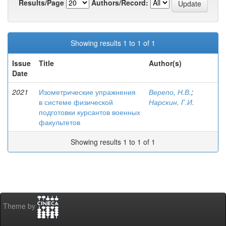
Results/Page
Authors/Record:
Showing results 1 to 1 of 1
Issue
Title
Author(s)
Date
2021
Изометрические упражнения
Верепо, Н.В.
;
в системе физической
Нарскин, Г.И.
подготовки курсантов военных
факультетов
Showing results 1 to 1 of 1
Theme by