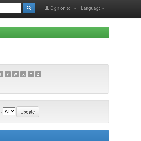
Sign on to:
Language
U
V
W
X
Y
Z
: