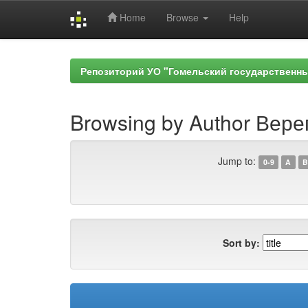
Home
Browse
Help
Skip
navigation
Репозиторий УО "Гомельский государственн
Browsing by Author Вере
Jump to:
0-9
A
B
Sort by: