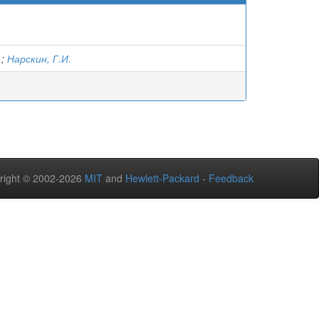
.
;
Нарскин, Г.И.
right © 2002-2026
MIT
and
Hewlett-Packard
-
Feedback