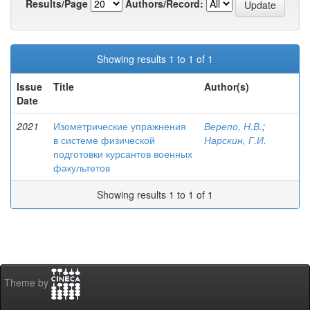
Results/Page
Authors/Record:
Showing results 1 to 1 of 1
Issue
Title
Author(s)
Date
2021
Изометрические упражнения
Верепо, Н.В.
;
в системе физической
Нарскин, Г.И.
подготовки курсантов военных
факультетов
Showing results 1 to 1 of 1
Theme by