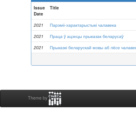
Issue
Title
Date
2021
Парэміі-характарыстыкі чалавека
2021
Праца ў ацэнцы прыказак беларусаў
2021
Прыказкі беларускай мовы аб лёсе чалаве
Theme by