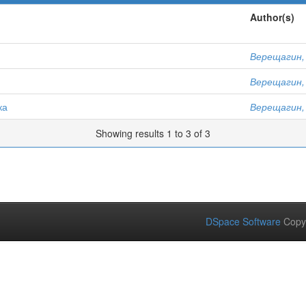
Author(s)
Верещагин,
Верещагин,
ка
Верещагин,
Showing results 1 to 3 of 3
DSpace Software
Copy