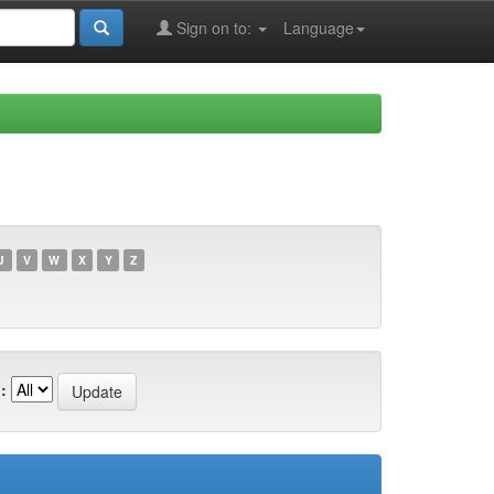
Sign on to:
Language
U
V
W
X
Y
Z
: