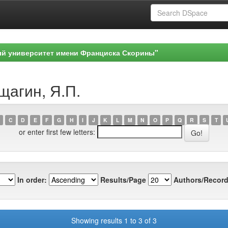
ый университет имени Франциска Скорины"
щагин, Я.П.
C
D
E
F
G
H
I
J
K
L
M
N
O
P
Q
R
S
T
or enter first few letters:
In order:
Results/Page
Authors/Record
Showing results 1 to 3 of 3