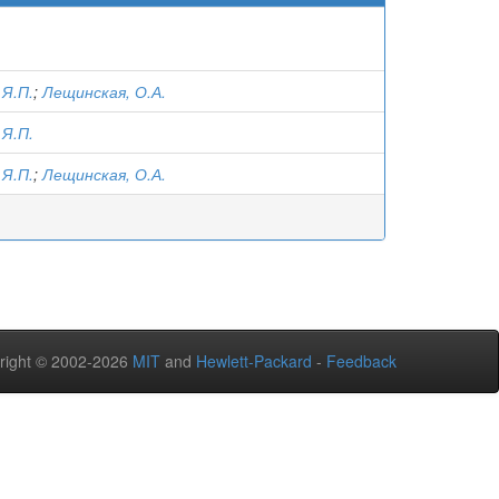
 Я.П.
;
Лещинская, О.А.
 Я.П.
 Я.П.
;
Лещинская, О.А.
right © 2002-2026
MIT
and
Hewlett-Packard
-
Feedback