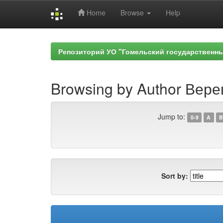
Home
Browse
Help
Skip
navigation
Репозиторий УО "Гомельский государственн
Browsing by Author Вере
Jump to:
0-9
A
B
Sort by: