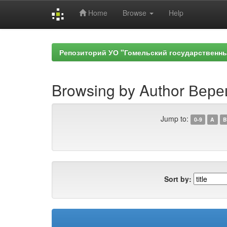
Home
Browse
Help
Skip
navigation
Репозиторий УО "Гомельский государственн
Browsing by Author Вере
Jump to:
0-9
A
B
Sort by: