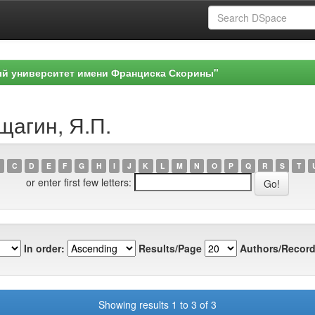
ый университет имени Франциска Скорины"
щагин, Я.П.
C
D
E
F
G
H
I
J
K
L
M
N
O
P
Q
R
S
T
or enter first few letters:
In order:
Results/Page
Authors/Record
Showing results 1 to 3 of 3