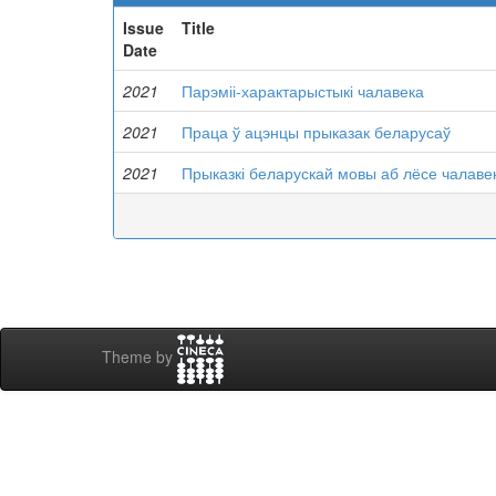
Issue
Title
Date
2021
Парэміі-характарыстыкі чалавека
2021
Праца ў ацэнцы прыказак беларусаў
2021
Прыказкі беларускай мовы аб лёсе чалаве
Theme by