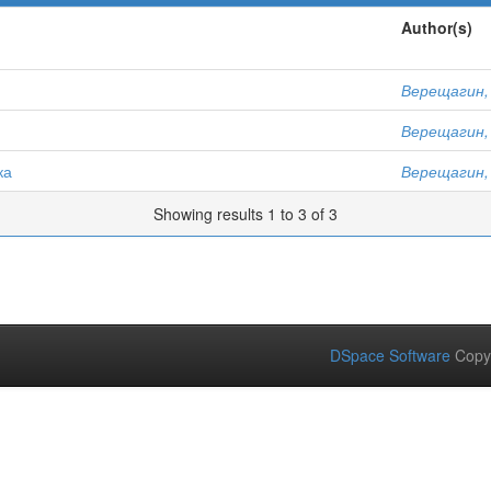
Author(s)
Верещагин,
Верещагин,
ка
Верещагин,
Showing results 1 to 3 of 3
DSpace Software
Copy