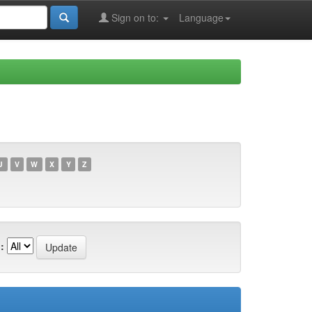
Sign on to:
Language
U
V
W
X
Y
Z
: