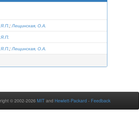
 Я.П.
;
Лещинская, О.А.
 Я.П.
 Я.П.
;
Лещинская, О.А.
right © 2002-2026
MIT
and
Hewlett-Packard
-
Feedback