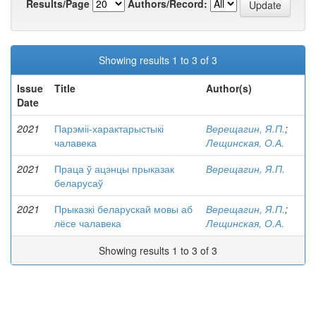
Results/Page
Authors/Record:
Showing results 1 to 3 of 3
Issue
Title
Author(s)
Date
2021
Парэміі-характарыстыкі
Верещагин, Я.П.
;
чалавека
Лещинская, О.А.
2021
Праца ў ацэнцы прыказак
Верещагин, Я.П.
беларусаў
2021
Прыказкі беларускай мовы аб
Верещагин, Я.П.
;
лёсе чалавека
Лещинская, О.А.
Showing results 1 to 3 of 3