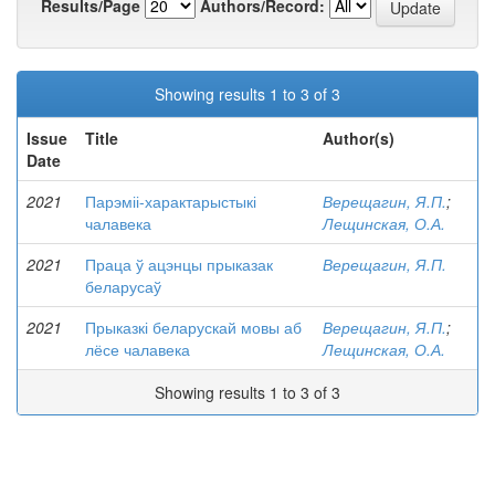
Results/Page
Authors/Record:
Showing results 1 to 3 of 3
Issue
Title
Author(s)
Date
2021
Парэміі-характарыстыкі
Верещагин, Я.П.
;
чалавека
Лещинская, О.А.
2021
Праца ў ацэнцы прыказак
Верещагин, Я.П.
беларусаў
2021
Прыказкі беларускай мовы аб
Верещагин, Я.П.
;
лёсе чалавека
Лещинская, О.А.
Showing results 1 to 3 of 3