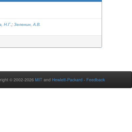
, Н.Г.
;
Зеленин, А.В.
right © 2002-2026
MIT
and
Hewlett-Packard
-
Feedback