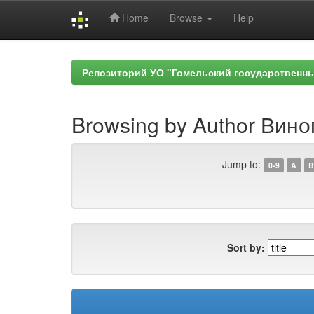
Home
Browse
Help
Skip
navigation
Репозиторий УО "Гомельский государственн
Browsing by Author Вино
Jump to:
0-9
A
B
Sort by: