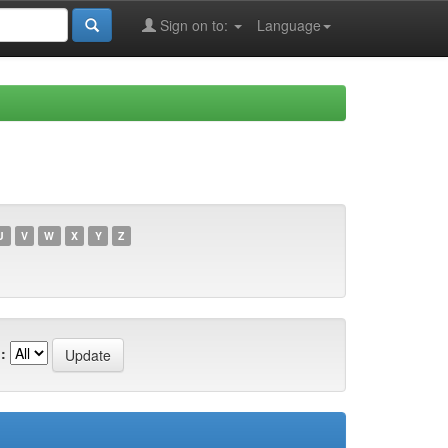
Sign on to:
Language
U
V
W
X
Y
Z
: