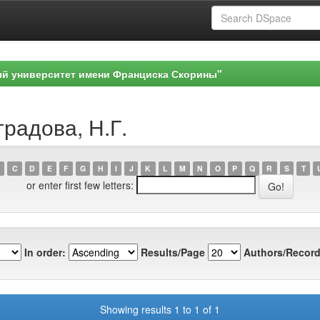
ый университет имени Франциска Скорины"
градова, Н.Г.
C
D
E
F
G
H
I
J
K
L
M
N
O
P
Q
R
S
T
or enter first few letters:
In order:
Results/Page
Authors/Record
Showing results 1 to 1 of 1