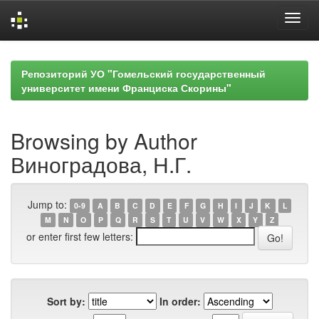
Skip
navigation
Репозиторий УО "Гомельский государственный
университет имени Франциска Скорины"
Browsing by Author
Виноградова, Н.Г.
Jump to:
0-9
A
B
C
D
E
F
G
H
I
J
K
L
M
N
O
P
Q
R
S
T
U
V
W
X
Y
Z
or enter first few letters:
Sort by:
In order: