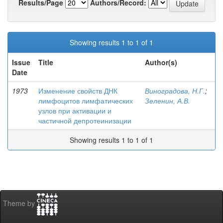
Results/Page
Authors/Record:
Showing results 1 to 1 of 1
Issue
Title
Author(s)
Date
1973
Изменение свойств ДНК
Виноградова, Н.Г.
;
лимфоцитов лимфатических
Зеленин, А.В.
узлов при активации и
частичной депротеинизации
Showing results 1 to 1 of 1
Theme by