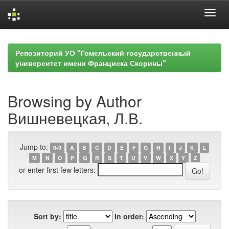
Skip
navigation
Репозиторий УО "Гомельский государственный
университет имени Франциска Скорины"
Browsing by Author
Вишневецкая, Л.В.
Jump to:
0-9
A
B
C
D
E
F
G
H
I
J
K
L
M
N
O
P
Q
R
S
T
U
V
W
X
Y
Z
or enter first few letters:
Sort by:
In order: