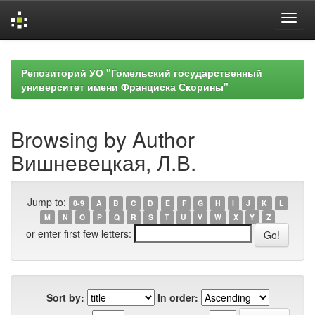
Skip
navigation
Репозиторий УО "Гомельский государственный
университет имени Франциска Скорины"
Browsing by Author
Вишневецкая, Л.В.
Jump to:
0-9
A
B
C
D
E
F
G
H
I
J
K
L
M
N
O
P
Q
R
S
T
U
V
W
X
Y
Z
or enter first few letters:
Sort by:
In order: