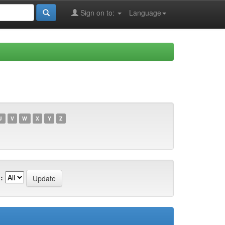
Sign on to:
Language
U
V
W
X
Y
Z
: