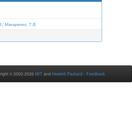
В.
;
Макаренко, Т.В.
right © 2002-2026
MIT
and
Hewlett-Packard
-
Feedback