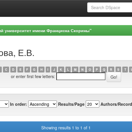
ый университет имени Франциска Скорины"
ова, Е.В.
C
D
E
F
G
H
I
J
K
L
M
N
O
P
Q
R
S
T
or enter first few letters:
In order:
Results/Page
Authors/Record
Showing results 1 to 1 of 1