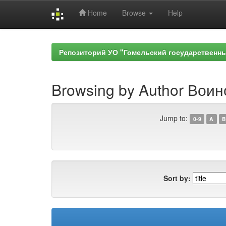
Home
Browse
Help
Skip
navigation
Репозиторий УО "Гомельский государственн
Browsing by Author Воин
Jump to:
0-9
A
B
Sort by: