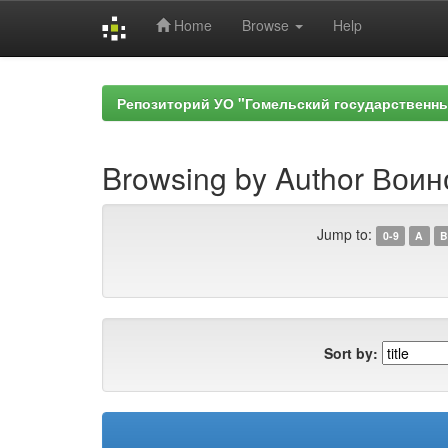
Home
Browse
Help
Skip
navigation
Репозиторий УО "Гомельский государственн
Browsing by Author Воин
Jump to:
0-9
A
B
Sort by: