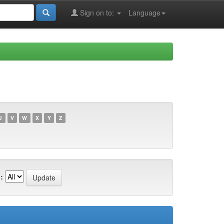
Sign on to:
Language
U
V
W
X
Y
Z
: