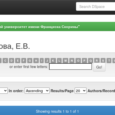
ый университет имени Франциска Скорины"
ова, Е.В.
C
D
E
F
G
H
I
J
K
L
M
N
O
P
Q
R
S
T
or enter first few letters:
In order:
Results/Page
Authors/Record
Showing results 1 to 1 of 1