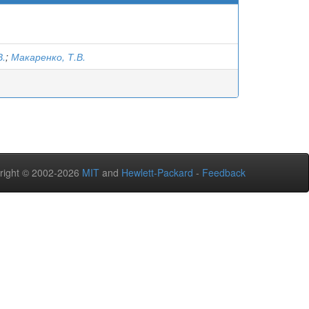
В.
;
Макаренко, Т.В.
right © 2002-2026
MIT
and
Hewlett-Packard
-
Feedback